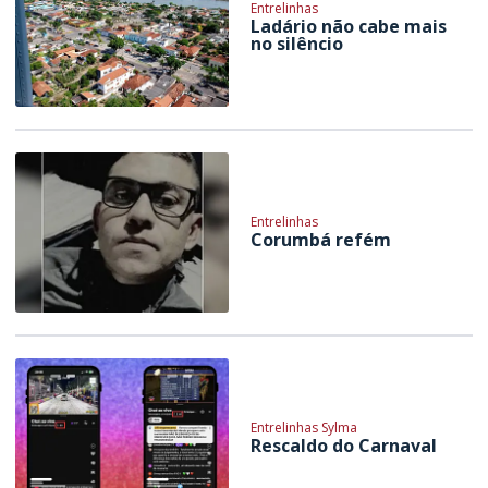
Entrelinhas
Ladário não cabe mais
no silêncio
Entrelinhas
Corumbá refém
Entrelinhas Sylma
Rescaldo do Carnaval