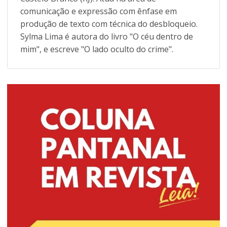
comunicação e expressão com ênfase em
produção de texto com técnica do desbloqueio.
Sylma Lima é autora do livro "O céu dentro de
mim", e escreve "O lado oculto do crime".