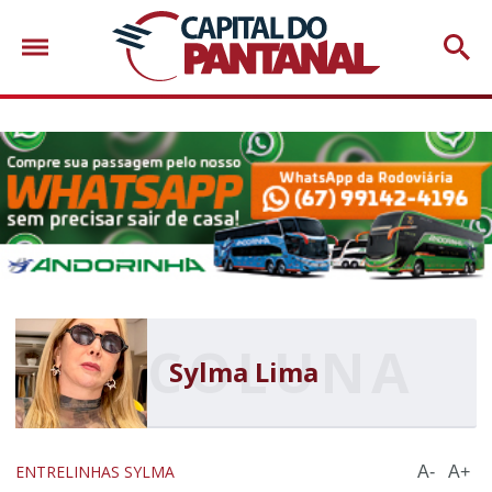
Sylma Lima
ENTRELINHAS SYLMA
A-
A+