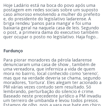
Hoje Ladário está na boca do povo após uma
postagem em redes sociais sobre um suposto
caso amoroso envolvendo a mulher do prefeito
e, do presidente do legislativo ladarense. A
briga rendeu ‘panos para manga’ e foi uma
baixaria geral na naquela casa de leis. Segundo
o post, a primeira dama do executivo também
quer ocupar o posto no legislativo. Haja fogo...
Furdunço
Para piorar moradores da pérola ladarense
denunciaram uma casa de show , também de
uma vereadora, que inferniza a vida de quem
mora no bairro, local conhecido como ‘sereno’,
mas que na verdade deveria se chama, segundo
moradores, ‘tortura’. Eles alegam ter acionado a
PM várias vezes contudo sem resultado. Só
lembrando, perturbação do silencio é crime.
Baseado neste precedente jurídico a PM invadiu
um terreiro de umbanda e levou todos presos.
Estamos de olho, pois a vara que bate em chico,