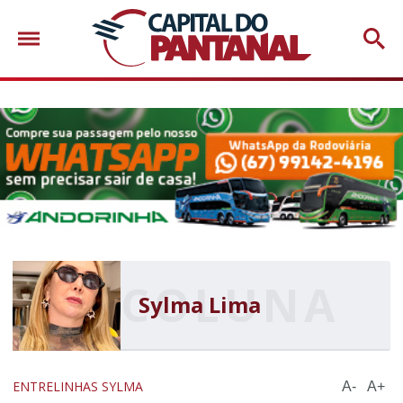
Sylma Lima
ENTRELINHAS SYLMA
A-
A+