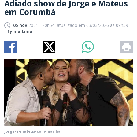
Adiado show de Jorge e Mateus
em Corumbá
05 nov
2021 - 20h54
atualizado em 03/03/2026 às 09h59
Sylma Lima
jorge-e-mateus-com-marilia