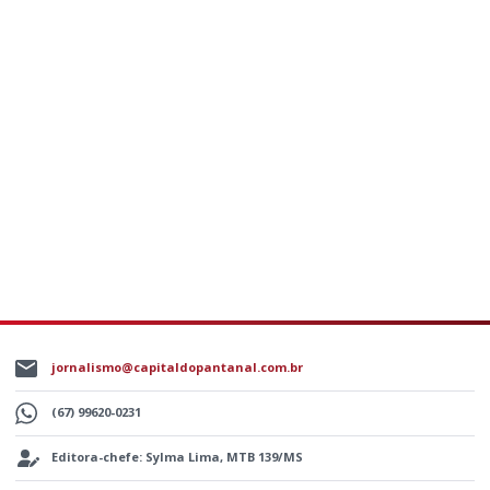
jornalismo@capitaldopantanal.com.br
(67) 99620-0231
Editora-chefe: Sylma Lima, MTB 139/MS