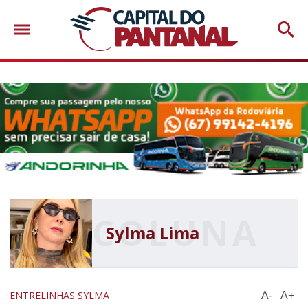
Sylma Lima
ENTRELINHAS SYLMA
A-
A+