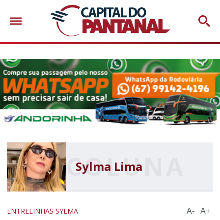
Sylma Lima
ENTRELINHAS SYLMA
A-
A+