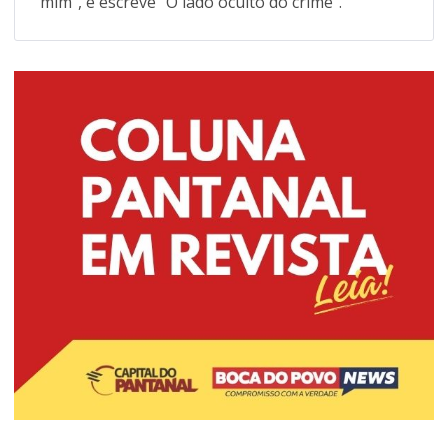
mim", e escreve "O lado oculto do crime".