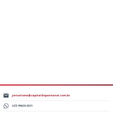
jornalismo@capitaldopantanal.com.br
(67) 99620-0231