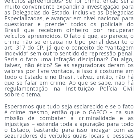
veículos apreendidos? Se for crime, então seria
muito conveniente expandir a investigação para
as Delegacias do Estado, inclusive as Delegacias
Especializadas, e avançar em nível nacional para
questionar e prender todos os policiais do
Brasil que recebem dinheiro por recuperar
veículos apreendidos. O fato é que, ao parece, o
crime não se encaixa no tipo penal descrito o
art. 317 do CP, já que o conceito de “vantagem
indevida” sem outro sentido de repressão penal.
Seria o fato uma infração disciplinar? Ou algo,
talvez, não ético? Se as seguradoras deram os
valores por livre vontade, e isso é costume em
todo o Estado e no Brasil, talvez, então, não há
que se falar em crime. Ao que se sabe, não há
regulamentação na Instituição Polícia Civil
sobre o tema.
Esperamos que tudo seja esclarecido e se o fato
é crime mesmo, então que o GAECO – na sua
missão de combater a criminalidade e as
injustiças – estenda toda a apuração para todo
o Estado, bastando para isso indagar com as
seguradores de veículos quais locais e pessoas