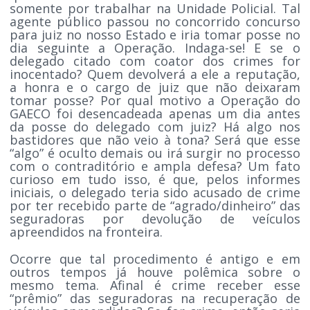
somente por trabalhar na Unidade Policial. Tal
agente público passou no concorrido concurso
para juiz no nosso Estado e iria tomar posse no
dia seguinte a Operação. Indaga-se! E se o
delegado citado com coator dos crimes for
inocentado? Quem devolverá a ele a reputação,
a honra e o cargo de juiz que não deixaram
tomar posse? Por qual motivo a Operação do
GAECO foi desencadeada apenas um dia antes
da posse do delegado com juiz? Há algo nos
bastidores que não veio à tona? Será que esse
“algo” é oculto demais ou irá surgir no processo
com o contraditório e ampla defesa? Um fato
curioso em tudo isso, é que, pelos informes
iniciais, o delegado teria sido acusado de crime
por ter recebido parte de “agrado/dinheiro” das
seguradoras por devolução de veículos
apreendidos na fronteira.
Ocorre que tal procedimento é antigo e em
outros tempos já houve polêmica sobre o
mesmo tema. Afinal é crime receber esse
“prêmio” das seguradoras na recuperação de