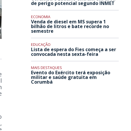
de perigo potencial segundo INMET
ECONOMIA
Venda de diesel em MS supera 1
bilhão de litros e bate recorde no
semestre
EDUCAÇÃO
Lista de espera do Fies começa a ser
convocada nesta sexta-feira
MAIS DESTAQUES
Evento do Exército terá exposição
e
militar e saúde gratuita em
l
Corumbá
m
e
o
,
e