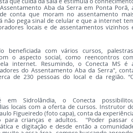
ta que cuida da sala e estimula o conheciment
o Assentamento Aba da Serra em Ponta Porã, 
rade conta que moram no assentamento mai
á não pega sinal de celular e que a internet te
radores locais e de assentamentos vizinhos 
 beneficiada com vários cursos, palestras
com o aspecto social, como reencontros co
pela internet. Resumindo, o Conecta MS é 
adores do Assentamento Aba da Serra", cont
ca de 230 pessoas do local e da região. “
 em Sidrolândia, o Conecta possibilito
lias locais com a oferta de cursos. Instrutor d
aulo Figueiredo (foto capa), conta da experiênci
para crianças e adultos. "Poder passar 
ática e digitação e desde então a comunidad
 muito a essa área , sempre buscando aprende