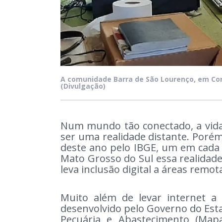
A comunidade Barra de São Lourenço, em C
(Divulgação)
Num mundo tão conectado, a vida 
ser uma realidade distante. Poré
deste ano pelo IBGE, um em cada c
Mato Grosso do Sul essa realida
leva inclusão digital a áreas remo
Muito além de levar internet a
desenvolvido pelo Governo do Esta
Pecuária e Abastecimento (Ma