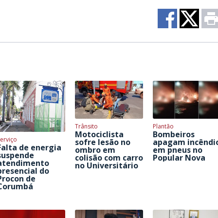
Trânsito
Plantão
Motociclista
Bombeiros
erviço
sofre lesão no
apagam incêndi
Falta de energia
ombro em
em pneus no
suspende
colisão com carro
Popular Nova
atendimento
no Universitário
presencial do
Procon de
Corumbá