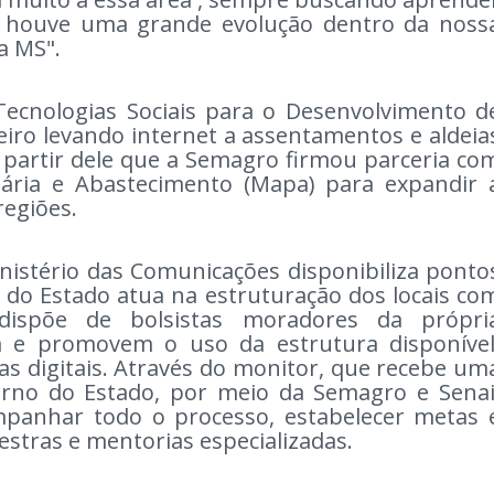
ue houve uma grande evolução dentro da noss
ta MS".
 Tecnologias Sociais para o Desenvolvimento d
neiro levando internet a assentamentos e aldeia
 a partir dele que a Semagro firmou parceria co
cuária e Abastecimento (Mapa) para expandir 
 regiões.
istério das Comunicações disponibiliza ponto
o do Estado atua na estruturação dos locais co
ispõe de bolsistas moradores da própri
 e promovem o uso da estrutura disponível
s digitais. Através do monitor, que recebe um
erno do Estado, por meio da Semagro e Senai
mpanhar todo o processo, estabelecer metas 
lestras e mentorias especializadas.