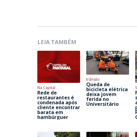
LEIA TAMBÉM
trânsito
Queda de
Na Capital
S
bicicleta elétrica
Rede de
deixa jovem
restaurantes é
ferida no
condenada após
Universitário
cliente encontrar
barata em
hambúrguer