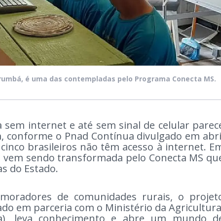
orumbá, é uma das contempladas pelo Programa Conecta MS.
sem internet e até sem sinal de celular parec
m, conforme o Pnad Contínua divulgado em abri
inco brasileiros não têm acesso à internet. E
de vem sendo transformada pelo Conecta MS qu
tas do Estado.
 moradores de comunidades rurais, o projet
do em parceria com o Ministério da Agricultura
pa), leva conhecimento e abre um mundo d