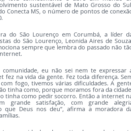
olvimento sustentável de Mato Grosso do Sul
do Conecta MS, o número de pontos de conexã
0.
ra do São Lourenço em Corumbá, a líder d
istas do São Lourenço, Leonida Aires de Souza
emociona sempre que lembra do passado não tã
internet.
sa comunidade, eu não sei nem te expressar 
et fez na vida da gente. Fez toda diferença. Se
om fogo, tivemos várias dificuldades. A gent
não tinha como, porque moramos fora da cidade
ão tinha como pedir socorro. Então a internet n
 grande satisfação, com grande alegri
o que Deus nos deu”, afirma a moradora d
amílias.