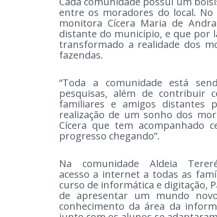
Cada comunidade possui um bolsis
entre os moradores do local. N
monitora Cícera Maria de And
distante do município, e que por l
transformado a realidade dos mo
fazendas.
“Toda a comunidade está sendo
pesquisas, além de contribuir 
familiares e amigos distantes 
realização de um sonho dos mor
Cícera que tem acompanhado cer
progresso chegando”.
Na comunidade Aldeia Tereré
acesso a internet a todas as famí
curso de informática e digitação, P
de apresentar um mundo novo 
conhecimento da área da inform
junto com os alunos se adaptaram