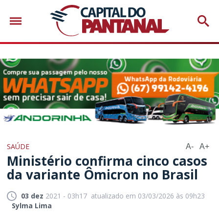
SAÚDE
A-
A+
Ministério confirma cinco casos
da variante Ômicron no Brasil
03 dez
2021 - 03h17
atualizado em 03/03/2026 às 09h23
Sylma Lima