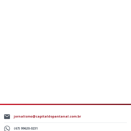
jornalismo@capitaldopantanal.com.br
(67) 99620-0231