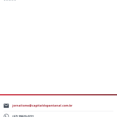
jornalismo@capitaldopantanal.com.br
(67) 99620-0231