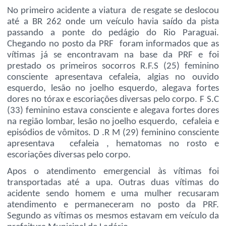
No primeiro acidente a viatura de resgate se deslocou
até a BR 262 onde um veículo havia saído da pista
passando a ponte do pedágio do Rio Paraguai.
Chegando no posto da PRF foram informados que as
vítimas já se encontravam na base da PRF e foi
prestado os primeiros socorros R.F.S (25) feminino
consciente apresentava cefaleia, algias no ouvido
esquerdo, lesão no joelho esquerdo, alegava fortes
dores no tórax e escoriações diversas pelo corpo. F S.C
(33) feminino estava consciente e alegava fortes dores
na região lombar, lesão no joelho esquerdo, cefaleia e
episódios de vômitos. D .R M (29) feminino consciente
apresentava cefaleia , hematomas no rosto e
escoriações diversas pelo corpo.
Apos o atendimento emergencial às vítimas foi
transportadas até a upa. Outras duas vítimas do
acidente sendo homem e uma mulher recusaram
atendimento e permaneceram no posto da PRF.
Segundo as vítimas os mesmos estavam em veículo da