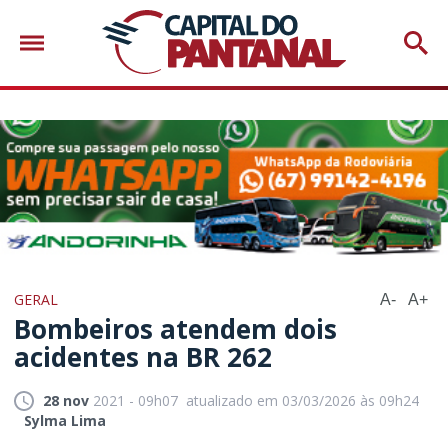
GERAL
A-
A+
Bombeiros atendem dois
acidentes na BR 262
28 nov
2021 - 09h07
atualizado em 03/03/2026 às 09h24
Sylma Lima