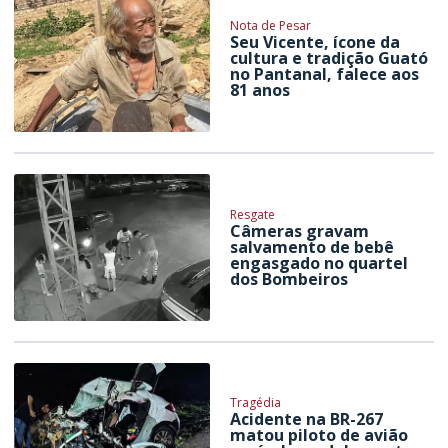
Nota de Pesar
Seu Vicente, ícone da
cultura e tradição Guató
no Pantanal, falece aos
81 anos
Resgate
Câmeras gravam
salvamento de bebê
engasgado no quartel
dos Bombeiros
Tragédia
Acidente na BR-267
matou piloto de avião