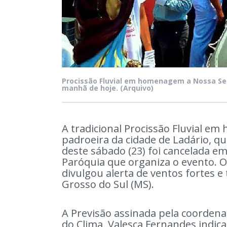
Procissão Fluvial em homenagem a Nossa S
manhã de hoje.
(Arquivo)
A tradicional Procissão Fluvial 
padroeira da cidade de Ladário, 
deste sábado (23) foi cancelada e
Paróquia que organiza o evento. O
divulgou alerta de ventos fortes 
Grosso do Sul (MS).
A Previsão assinada pela coorde
do Clima, Valesca Fernandes indica