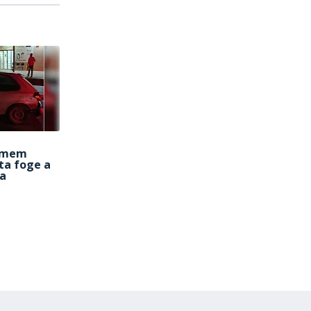
homem
ta foge a
va