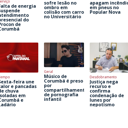
erviço
sofre lesão no
apagam incêndi
Falta de energia
ombro em
em pneus no
suspende
colisão com carro
Popular Nova
atendimento
no Universitário
presencial do
Procon de
Corumbá
Geral
Músico de
Tempo
Desdobramento
Corumbá é preso
Sexta-feira une
Justiça nega
por
calor e pancadas
recurso e
compartilhamento
de chuva
confirma
de pornografia
isoladas em
condenação de
infantil
Corumbá e
Iunes por
Ladário
nepotismo