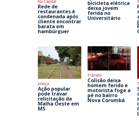
Na Capital
S
bicicleta elétrica
Rede de
deixa jovem
restaurantes é
ferida no
condenada após
Universitário
cliente encontrar
barata em
hambúrguer
Trânsito
Colisão deixa
Justiça
homem ferido e
Ação popular
motorista foge a
pode travar
pé no bairro
relicitação da
Nova Corumbá
Malha Oeste em
MS