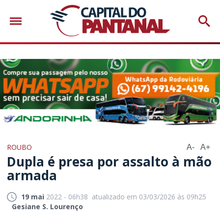
ROUBO
A-
A+
Dupla é presa por assalto à mão
armada
19 mai
2022 - 06h38
atualizado em 03/03/2026 às 09h25
Gesiane S. Lourenço