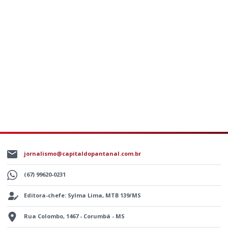
jornalismo@capitaldopantanal.com.br
(67) 99620-0231
Editora-chefe: Sylma Lima, MTB 139/MS
Rua Colombo, 1467 - Corumbá - MS