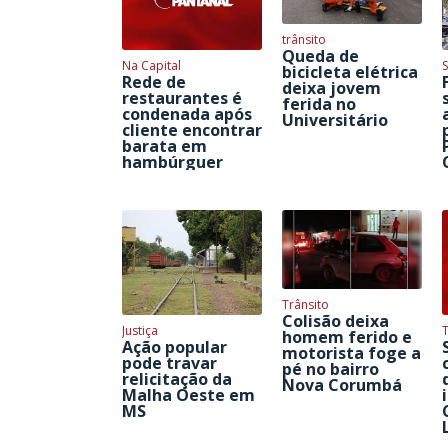
trânsito
Queda de
Na Capital
S
bicicleta elétrica
Rede de
deixa jovem
restaurantes é
ferida no
condenada após
Universitário
cliente encontrar
barata em
hambúrguer
Trânsito
Colisão deixa
Justiça
homem ferido e
Ação popular
motorista foge a
pode travar
pé no bairro
relicitação da
Nova Corumbá
Malha Oeste em
MS