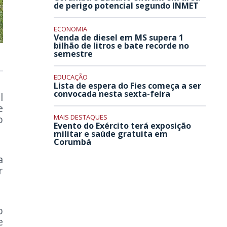
de perigo potencial segundo INMET
ECONOMIA
Venda de diesel em MS supera 1
bilhão de litros e bate recorde no
semestre
EDUCAÇÃO
Lista de espera do Fies começa a ser
convocada nesta sexta-feira
l
e
o
MAIS DESTAQUES
Evento do Exército terá exposição
militar e saúde gratuita em
Corumbá
a
r
o
e