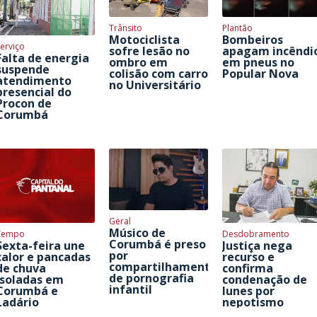
Trânsito
Plantão
Motociclista
Bombeiros
erviço
sofre lesão no
apagam incêndi
Falta de energia
ombro em
em pneus no
suspende
colisão com carro
Popular Nova
atendimento
no Universitário
presencial do
Procon de
Corumbá
Geral
Músico de
Tempo
Desdobramento
Corumbá é preso
Sexta-feira une
Justiça nega
por
calor e pancadas
recurso e
compartilhamento
de chuva
confirma
de pornografia
isoladas em
condenação de
infantil
Corumbá e
Iunes por
Ladário
nepotismo