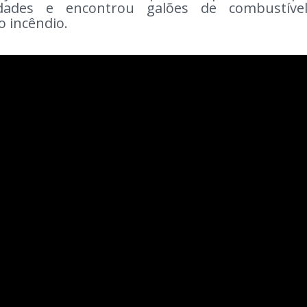
idades e encontrou galões de combustível
o incêndio.