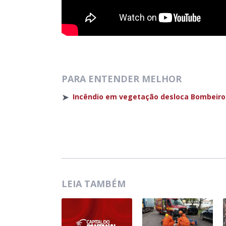
PARA ENTENDER MELHOR
➤
Incêndio em vegetação desloca Bombeir
LEIA TAMBÉM