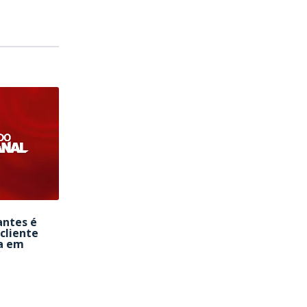
antes é
cliente
a em