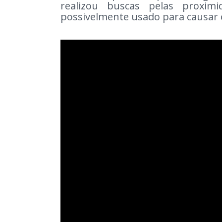
realizou buscas pelas proxim
possivelmente usado para causar 