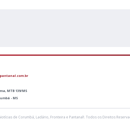
pantanal.com.br
Lima, MTB 139/MS
orumbá - MS
Notícias de Corumbá, Ladário, Fronteira e Pantanal!. Todos os Direitos Reserva