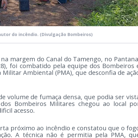
 autor do incêndio.
(Divulgação Bombeiros)
o na margem do Canal do Tamengo, no Pantana
28), foi combatido pela equipe dos Bombeiros 
a Militar Ambiental (PMA), que desconfia de açã
e volume de fumaça densa, que podia ser vist
dos Bombeiros Militares chegou ao local po
ificil acesso.
ta próximo ao incêndio e constatou que o fog
ação. A técnica não é permitia pela PMA, qu