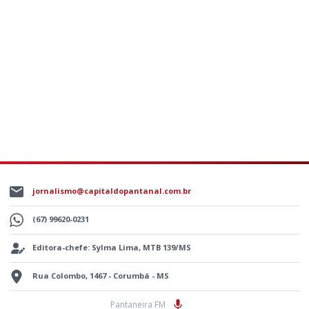
jornalismo@capitaldopantanal.com.br
(67) 99620-0231
Editora-chefe: Sylma Lima, MTB 139/MS
Rua Colombo, 1467 - Corumbá - MS
Pantaneira FM