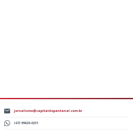
jornalismo@capitaldopantanal.com.br
(67) 99620-0231