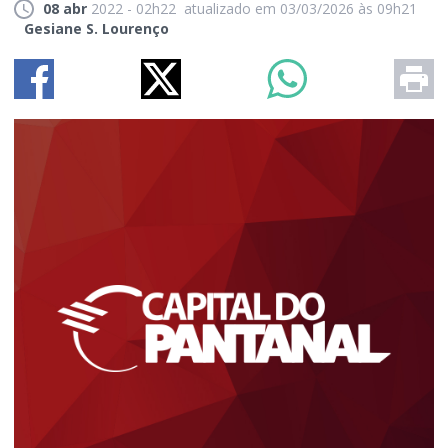
08 abr
2022 - 02h22
atualizado em 03/03/2026 às 09h21
Gesiane S. Lourenço