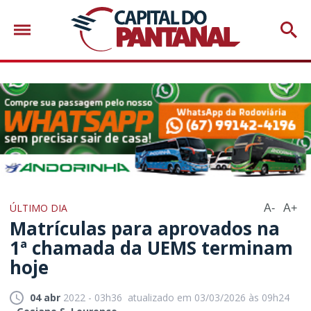
ÚLTIMO DIA
A-
A+
Matrículas para aprovados na
1ª chamada da UEMS terminam
hoje
04 abr
2022 - 03h36
atualizado em 03/03/2026 às 09h24