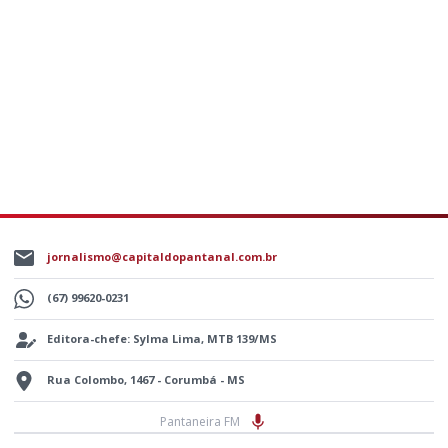
jornalismo@capitaldopantanal.com.br
(67) 99620-0231
Editora-chefe: Sylma Lima, MTB 139/MS
Rua Colombo, 1467 - Corumbá - MS
Pantaneira FM