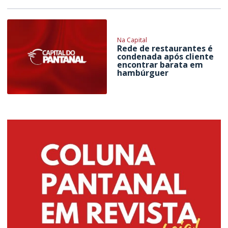
Na Capital
Rede de restaurantes é
condenada após cliente
encontrar barata em
hambúrguer