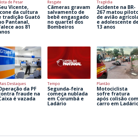
Nota de Pesar
Resgate
Tragédia
Seu Vicente,
Câmeras gravam
Acidente na BR-
ícone da cultura
salvamento de
267 matou pilot
e tradição Guató
bebê engasgado
de avião agrícol
no Pantanal,
no quartel dos
e adolescente d
falece aos 81
Bombeiros
13 anos
anos
Mais Destaques
Tempo
Plantão
Operação da PF
Segunda-feira
Motociclista
contra fraude na
começa nublada
sofre fratura
Caixa é vazada
em Corumbá e
após colisão co
Ladário
carro em Ladári