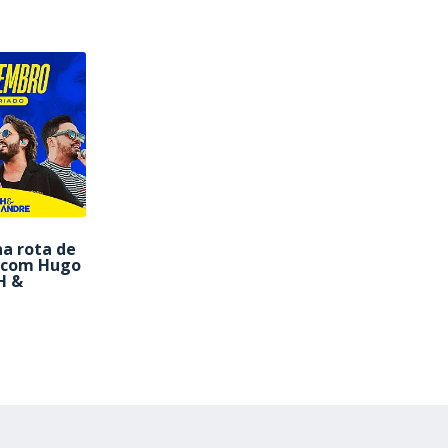
a rota de
s com Hugo
H &