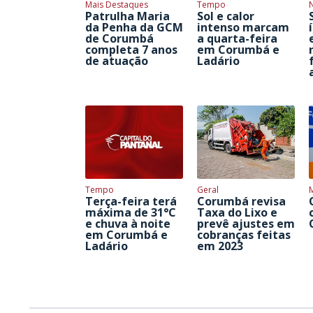
Mais Destaques
Tempo
Patrulha Maria
Sol e calor
da Penha da GCM
intenso marcam
de Corumbá
a quarta-feira
completa 7 anos
em Corumbá e
de atuação
Ladário
Tempo
Geral
Terça-feira terá
Corumbá revisa
máxima de 31°C
Taxa do Lixo e
e chuva à noite
prevê ajustes em
em Corumbá e
cobranças feitas
Ladário
em 2023