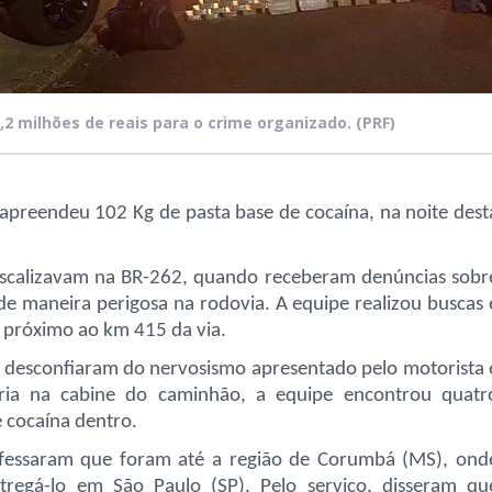
2 milhões de reais para o crime organizado.
(PRF)
 apreendeu 102 Kg de pasta base de cocaína, na noite dest
s fiscalizavam na BR-262, quando receberam denúncias sobr
de maneira perigosa na rodovia. A equipe realizou buscas 
 próximo ao km 415 da via.
s desconfiaram do nervosismo apresentado pelo motorista 
oria na cabine do caminhão, a equipe encontrou quatr
e cocaína dentro.
nfessaram que foram até a região de Corumbá (MS), ond
tregá-lo em São Paulo (SP). Pelo serviço, disseram qu