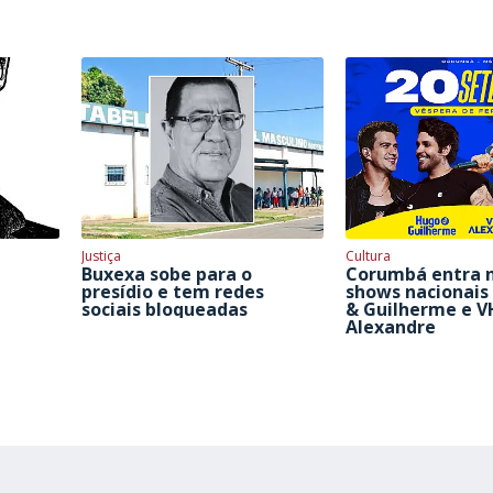
Justiça
Cultura
Buxexa sobe para o
Corumbá entra n
presídio e tem redes
shows nacionai
sociais bloqueadas
& Guilherme e V
Alexandre