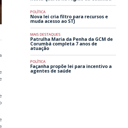
POLÍTICA
Nova lei cria filtro para recursos e
muda acesso ao STJ
MAIS DESTAQUES
Patrulha Maria da Penha da GCM de
Corumbá completa 7 anos de
atuação
a
POLÍTICA
Façanha propõe lei para incentivo a
agentes de saúde
e
e
e
o
e
e