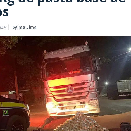
os
h24
Sylma Lima