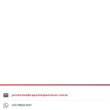
jornalismo@capitaldopantanal.com.br
(67) 99620-0231