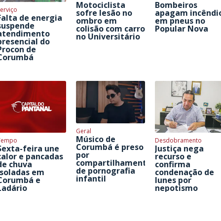
Motociclista
Bombeiros
erviço
sofre lesão no
apagam incêndi
Falta de energia
ombro em
em pneus no
suspende
colisão com carro
Popular Nova
atendimento
no Universitário
presencial do
Procon de
Corumbá
Geral
Músico de
Tempo
Desdobramento
Corumbá é preso
Sexta-feira une
Justiça nega
por
calor e pancadas
recurso e
compartilhamento
de chuva
confirma
de pornografia
isoladas em
condenação de
infantil
Corumbá e
Iunes por
Ladário
nepotismo