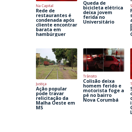
Queda de
Na Capital
S
bicicleta elétrica
Rede de
deixa jovem
restaurantes é
ferida no
condenada após
Universitário
cliente encontrar
barata em
hambúrguer
Trânsito
Colisão deixa
Justiça
homem ferido e
Ação popular
motorista foge a
pode travar
pé no bairro
relicitação da
Nova Corumbá
Malha Oeste em
MS