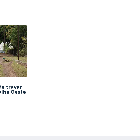
de travar
alha Oeste