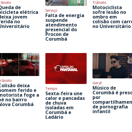
rânsito
Trânsito
Queda de
Motociclista
Serviço
bicicleta elétrica
sofre lesão no
Falta de energia
deixa jovem
ombro em
suspende
ferida no
colisão com carr
atendimento
Universitário
no Universitário
presencial do
Procon de
Corumbá
rânsito
Geral
Colisão deixa
Músico de
Tempo
homem ferido e
Corumbá é pres
Sexta-feira une
motorista foge a
por
calor e pancadas
pé no bairro
compartilhamen
de chuva
Nova Corumbá
de pornografia
isoladas em
infantil
Corumbá e
Ladário