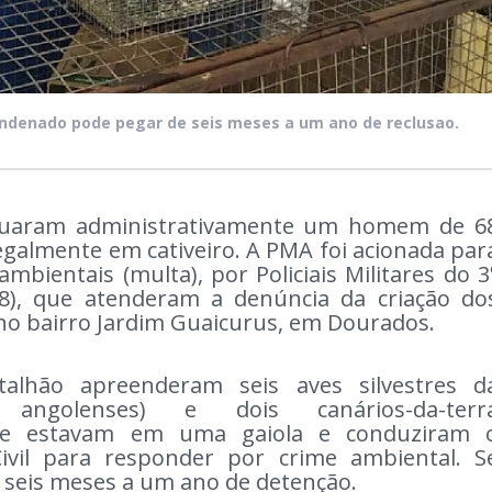
ondenado pode pegar de seis meses a um ano de reclusao.
 autuaram administrativamente um homem de 6
legalmente em cativeiro. A PMA foi acionada par
ambientais (multa), por Policiais Militares do 3
28), que atenderam a denúncia da criação do
, no bairro Jardim Guaicurus, em Dourados.
atalhão apreenderam seis aves silvestres d
 angolenses) e dois canários-da-terr
), que estavam em uma gaiola e conduziram 
 Civil para responder por crime ambiental. S
 seis meses a um ano de detenção.