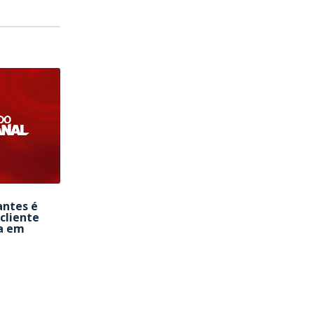
antes é
cliente
a em