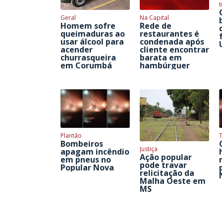
t
Geral
Na Capital
Homem sofre
Rede de
queimaduras ao
restaurantes é
usar álcool para
condenada após
acender
cliente encontrar
churrasqueira
barata em
em Corumbá
hambúrguer
Plantão
T
Bombeiros
Justiça
apagam incêndio
Ação popular
em pneus no
pode travar
Popular Nova
relicitação da
Malha Oeste em
MS