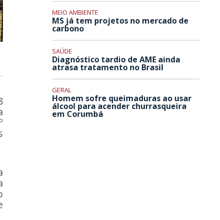
MEIO AMBIENTE
MS já tem projetos no mercado de
carbono
SAÚDE
Diagnóstico tardio de AME ainda
atrasa tratamento no Brasil
GERAL
Homem sofre queimaduras ao usar
8
álcool para acender churrasqueira
a
em Corumbá
º
s
a
a
o
e