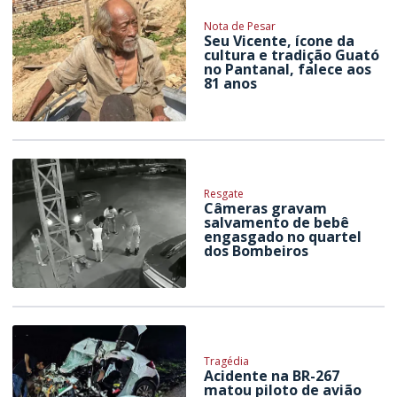
Nota de Pesar
Seu Vicente, ícone da
cultura e tradição Guató
no Pantanal, falece aos
81 anos
Resgate
Câmeras gravam
salvamento de bebê
engasgado no quartel
dos Bombeiros
Tragédia
Acidente na BR-267
matou piloto de avião