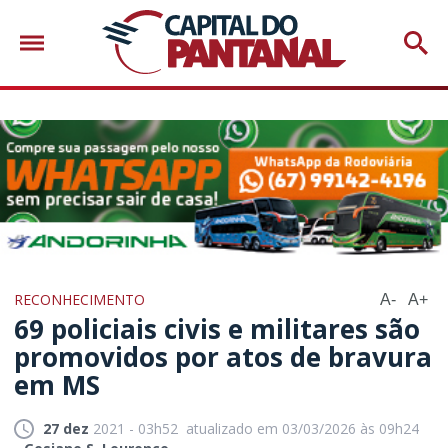
RECONHECIMENTO
A-
A+
69 policiais civis e militares são
promovidos por atos de bravura
em MS
27 dez
2021 - 03h52
atualizado em 03/03/2026 às 09h24