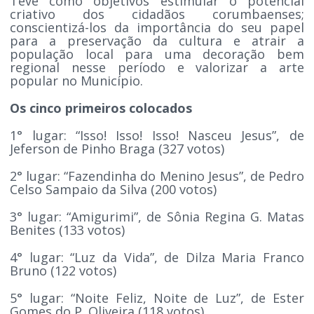
Teve como objetivos estimular o potencial
criativo dos cidadãos corumbaenses;
conscientizá-los da importância do seu papel
para a preservação da cultura e atrair a
população local para uma decoração bem
regional nesse período e valorizar a arte
popular no Município.
Os cinco primeiros colocados
1° lugar: “Isso! Isso! Isso! Nasceu Jesus”, de
Jeferson de Pinho Braga (327 votos)
2° lugar: “Fazendinha do Menino Jesus”, de Pedro
Celso Sampaio da Silva (200 votos)
3° lugar: “Amigurimi”, de Sônia Regina G. Matas
Benites (133 votos)
4° lugar: “Luz da Vida”, de Dilza Maria Franco
Bruno (122 votos)
5° lugar: “Noite Feliz, Noite de Luz”, de Ester
Gomes do P. Oliveira (118 votos)