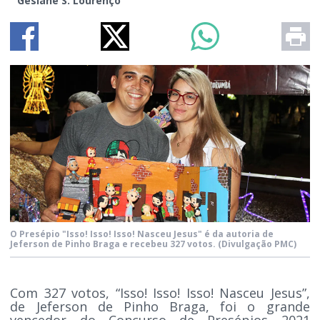
Gesiane S. Lourenço
O Presépio "Isso! Isso! Isso! Nasceu Jesus" é da autoria de
Jeferson de Pinho Braga e recebeu 327 votos.
(Divulgação PMC)
Com 327 votos, “Isso! Isso! Isso! Nasceu Jesus”,
de Jeferson de Pinho Braga, foi o grande
vencedor do Concurso de Presépios 2021