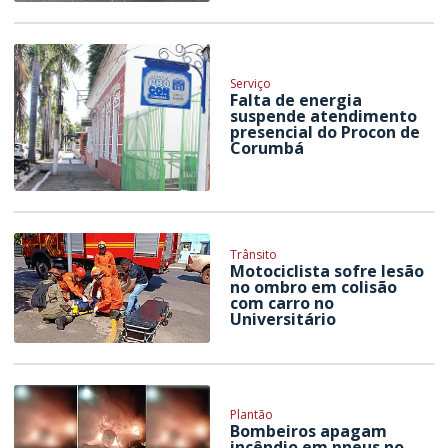
Serviço
Falta de energia
suspende atendimento
presencial do Procon de
Corumbá
Trânsito
Motociclista sofre lesão
no ombro em colisão
com carro no
Universitário
Plantão
Bombeiros apagam
incêndio em pneus no