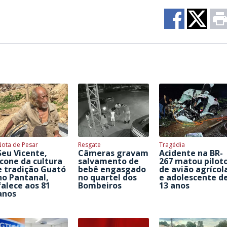
Nota de Pesar
Resgate
Tragédia
Seu Vicente,
Câmeras gravam
Acidente na BR-
ícone da cultura
salvamento de
267 matou pilot
e tradição Guató
bebê engasgado
de avião agrícol
no Pantanal,
no quartel dos
e adolescente d
falece aos 81
Bombeiros
13 anos
anos