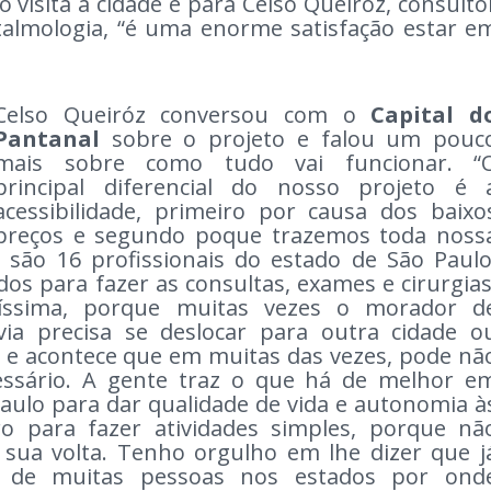
 visita à cidade e para Celso Queiróz, consulto
talmologia, “é uma enorme satisfação estar e
Celso Queiróz conversou com o
Capital d
Pantanal
sobre o projeto e falou um pouc
mais sobre como tudo vai funcionar. “
principal diferencial do nosso projeto é 
acessibilidade, primeiro por causa dos baixo
preços e segundo poque trazemos toda noss
 são 16 profissionais do estado de São Paulo
dos para fazer as consultas, exames e cirurgias
ntíssima, porque muitas vezes o morador d
via precisa se deslocar para outra cidade o
l, e acontece que em muitas das vezes, pode nã
cessário. A gente traz o que há de melhor e
ulo para dar qualidade de vida e autonomia à
 para fazer atividades simples, porque nã
ua volta. Tenho orgulho em lhe dizer que j
de muitas pessoas nos estados por ond