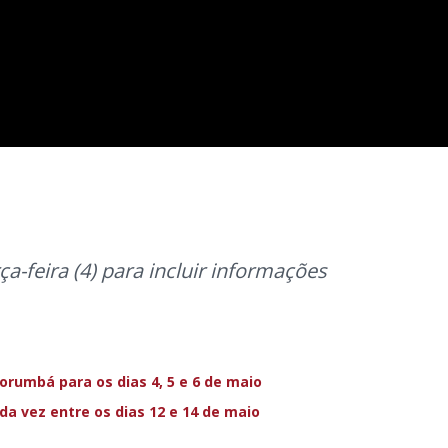
ça-feira (4) para incluir informações
rumbá para os dias 4, 5 e 6 de maio
a vez entre os dias 12 e 14 de maio