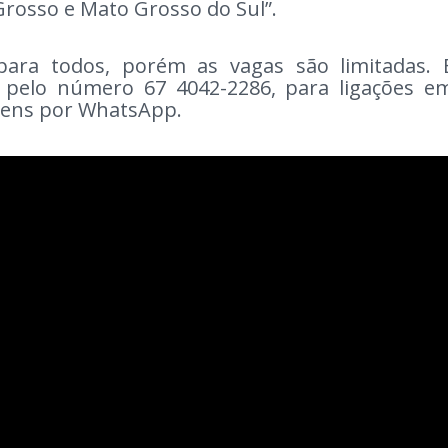
rosso e Mato Grosso do Sul”.
para todos, porém as vagas são limitadas. 
 pelo número 67 4042-2286, para ligações e
gens por WhatsApp.