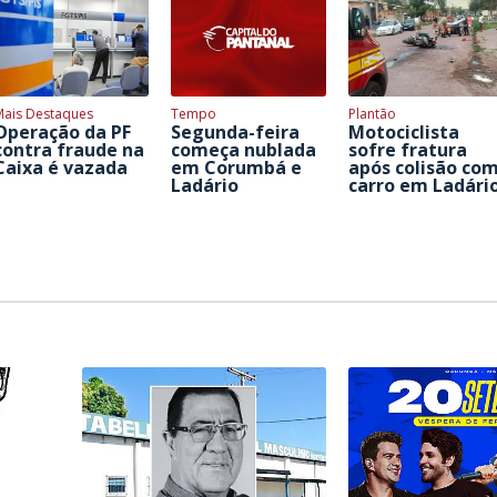
Mais Destaques
Tempo
Plantão
Operação da PF
Segunda-feira
Motociclista
contra fraude na
começa nublada
sofre fratura
Caixa é vazada
em Corumbá e
após colisão co
Ladário
carro em Ladári