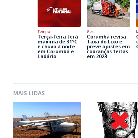
Tempo
Geral
Terça-feira terá
Corumbá revisa
máxima de 31°C
Taxa do Lixo e
e chuva à noite
prevê ajustes em
em Corumbá e
cobranças feitas
Ladário
em 2023
MAIS LIDAS