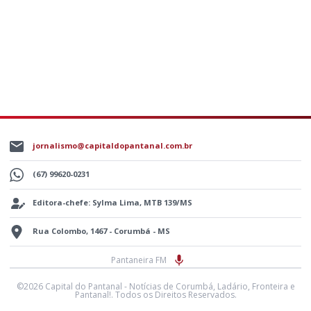
jornalismo@capitaldopantanal.com.br
(67) 99620-0231
Editora-chefe: Sylma Lima, MTB 139/MS
Rua Colombo, 1467 - Corumbá - MS
Pantaneira FM
©2026 Capital do Pantanal - Notícias de Corumbá, Ladário, Fronteira e
Pantanal!. Todos os Direitos Reservados.