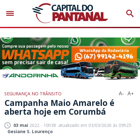
SEGURANÇA NO TRÂNSITO
A-
A+
Campanha Maio Amarelo é
aberta hoje em Corumbá
03 mai
2022 - 10h38
atualizado em 03/03/2026 às 09h25
Gesiane S. Lourenço