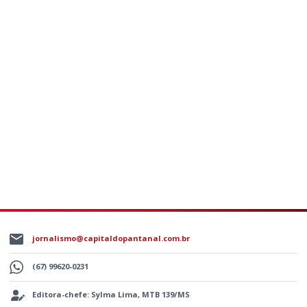
jornalismo@capitaldopantanal.com.br
(67) 99620-0231
Editora-chefe: Sylma Lima, MTB 139/MS