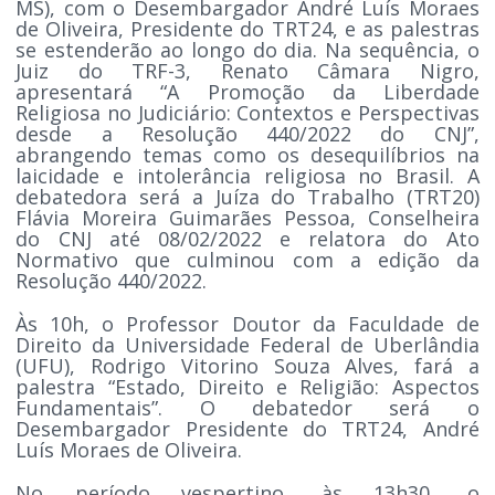
MS), com o Desembargador André Luís Moraes
de Oliveira, Presidente do TRT24, e as palestras
se estenderão ao longo do dia. Na sequência, o
Juiz do TRF-3, Renato Câmara Nigro,
apresentará “A Promoção da Liberdade
Religiosa no Judiciário: Contextos e Perspectivas
desde a Resolução 440/2022 do CNJ”,
abrangendo temas como os desequilíbrios na
laicidade e intolerância religiosa no Brasil. A
debatedora será a Juíza do Trabalho (TRT20)
Flávia Moreira Guimarães Pessoa, Conselheira
do CNJ até 08/02/2022 e relatora do Ato
Normativo que culminou com a edição da
Resolução 440/2022.
Às 10h, o Professor Doutor da Faculdade de
Direito da Universidade Federal de Uberlândia
(UFU), Rodrigo Vitorino Souza Alves, fará a
palestra “Estado, Direito e Religião: Aspectos
Fundamentais”. O debatedor será o
Desembargador Presidente do TRT24, André
Luís Moraes de Oliveira.
No período vespertino, às 13h30, o