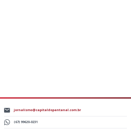
jornalismo@capitaldopantanal.com.br
(67) 99620-0231