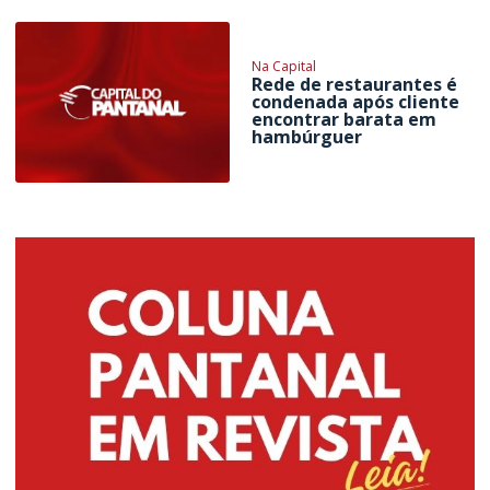
Na Capital
Rede de restaurantes é
condenada após cliente
encontrar barata em
hambúrguer