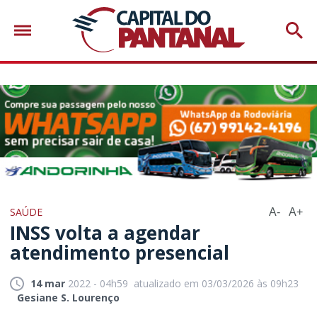
SAÚDE
A-
A+
INSS volta a agendar
atendimento presencial
14 mar
2022 - 04h59
atualizado em 03/03/2026 às 09h23
Gesiane S. Lourenço