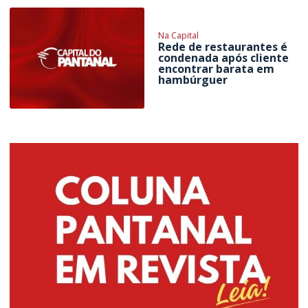
Na Capital
Rede de restaurantes é
condenada após cliente
encontrar barata em
hambúrguer