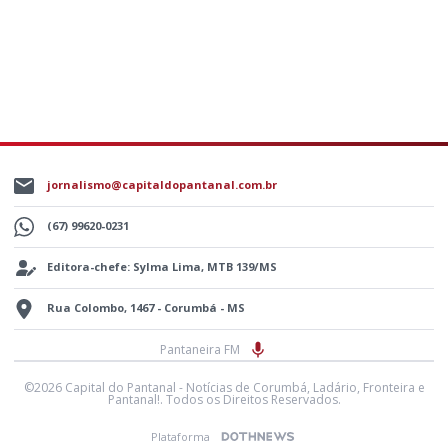
jornalismo@capitaldopantanal.com.br
(67) 99620-0231
Editora-chefe: Sylma Lima, MTB 139/MS
Rua Colombo, 1467 - Corumbá - MS
Pantaneira FM
©2026 Capital do Pantanal - Notícias de Corumbá, Ladário, Fronteira e
Pantanal!. Todos os Direitos Reservados.
Plataforma