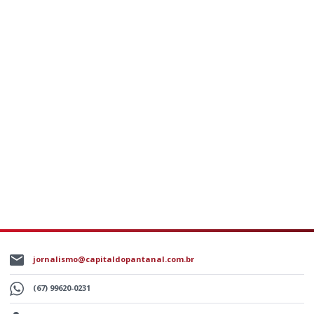
jornalismo@capitaldopantanal.com.br
(67) 99620-0231