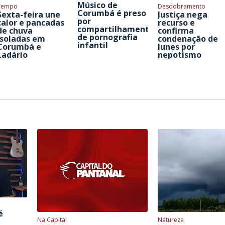
Músico de
Tempo
Desdobramento
Corumbá é preso
Sexta-feira une
Justiça nega
por
calor e pancadas
recurso e
compartilhamento
de chuva
confirma
de pornografia
isoladas em
condenação de
infantil
Corumbá e
Iunes por
Ladário
nepotismo
é
Na Capital
Natureza