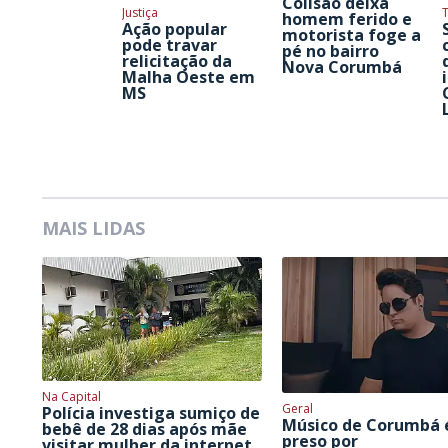
Colisão deixa
Justiça
homem ferido e
Ação popular
motorista foge a
pode travar
pé no bairro
relicitação da
Nova Corumbá
Malha Oeste em
MS
MAIS LIDAS
Na Capital
Geral
Polícia investiga sumiço de
Músico de Corumbá 
bebê de 28 dias após mãe
preso por
visitar mulher da internet