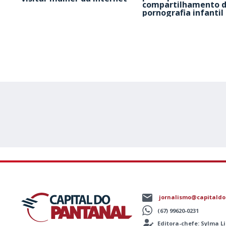
compartilhamento 
pornografia infantil
jornalismo@capitaldo
(67) 99620-0231
Editora-chefe: Sylma 