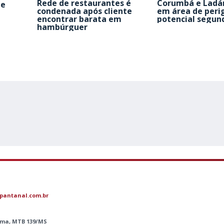
Rede de restaurantes é
Corumbá e Ladá
de
condenada após cliente
em área de peri
encontrar barata em
potencial segun
hambúrguer
pantanal.com.br
Lima, MTB 139/MS