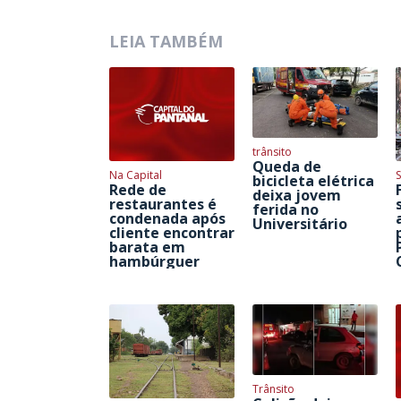
LEIA TAMBÉM
trânsito
Queda de
Na Capital
S
bicicleta elétrica
Rede de
deixa jovem
restaurantes é
ferida no
condenada após
Universitário
cliente encontrar
barata em
hambúrguer
Trânsito