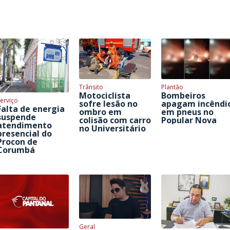
Trânsito
Plantão
Motociclista
Bombeiros
erviço
sofre lesão no
apagam incêndi
Falta de energia
ombro em
em pneus no
suspende
colisão com carro
Popular Nova
atendimento
no Universitário
presencial do
Procon de
Corumbá
Geral