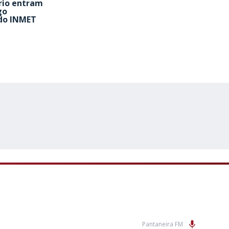
rio entram
go
do INMET
Pantaneira FM