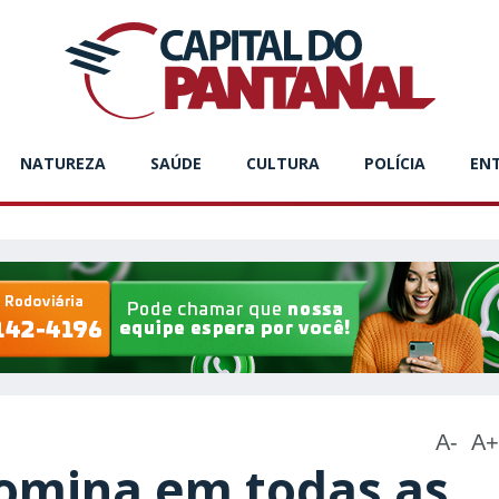
NATUREZA
SAÚDE
CULTURA
POLÍCIA
EN
A-
A+
omina em todas as