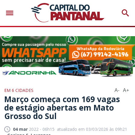
EM 6 CIDADES
A-
A+
Março começa com 169 vagas
de estágio abertas em Mato
Grosso do Sul
04 mar
2022 - 06h15
atualizado em 03/03/2026 às 09h21