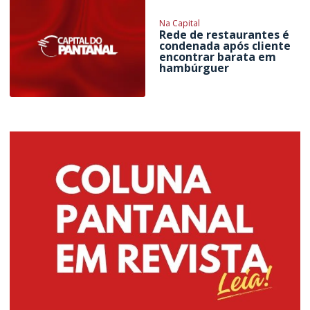
Na Capital
Rede de restaurantes é
condenada após cliente
encontrar barata em
hambúrguer