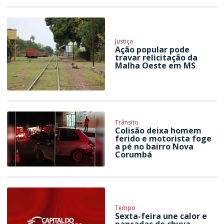
Justiça
Ação popular pode
travar relicitação da
Malha Oeste em MS
Trânsito
Colisão deixa homem
ferido e motorista foge
a pé no bairro Nova
Corumbá
Tempo
Sexta-feira une calor e
pancadas de chuva