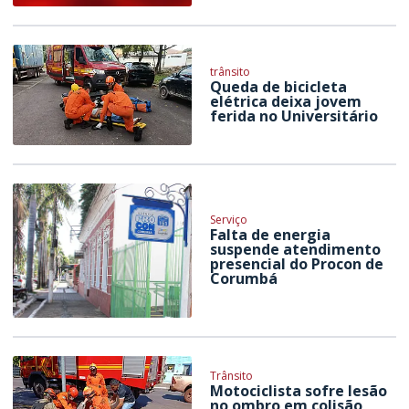
trânsito
Queda de bicicleta
elétrica deixa jovem
ferida no Universitário
Serviço
Falta de energia
suspende atendimento
presencial do Procon de
Corumbá
Trânsito
Motociclista sofre lesão
no ombro em colisão