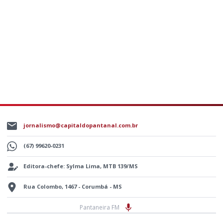
jornalismo@capitaldopantanal.com.br
(67) 99620-0231
Editora-chefe: Sylma Lima, MTB 139/MS
Rua Colombo, 1467 - Corumbá - MS
Pantaneira FM