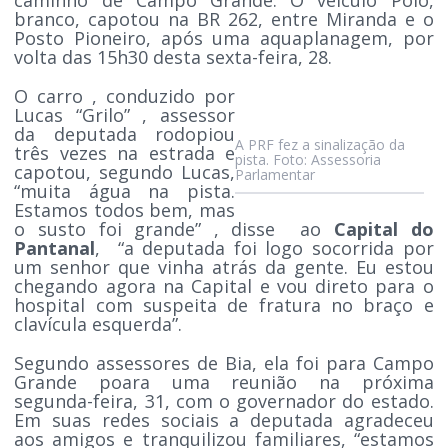
branco, capotou na BR 262, entre Miranda e o
Posto Pioneiro, após uma aquaplanagem, por
volta das 15h30 desta sexta-feira, 28.
O carro , conduzido por
Lucas “Grilo” , assessor
da deputada rodopiou
A PRF fez a sinalização da
três vezes na estrada e
pista. Foto: Assessoria
capotou, segundo Lucas,
Parlamentar
“muita água na pista.
Estamos todos bem, mas
o susto foi grande” , disse ao
Capital do
Pantanal
, “a deputada foi logo socorrida por
um senhor que vinha atrás da gente. Eu estou
chegando agora na Capital e vou direto para o
hospital com suspeita de fratura no braço e
clavícula esquerda”.
Segundo assessores de Bia, ela foi para Campo
Grande poara uma reunião na próxima
segunda-feira, 31, com o governador do estado.
Em suas redes sociais a deputada agradeceu
aos amigos e tranquilizou familiares, “estamos