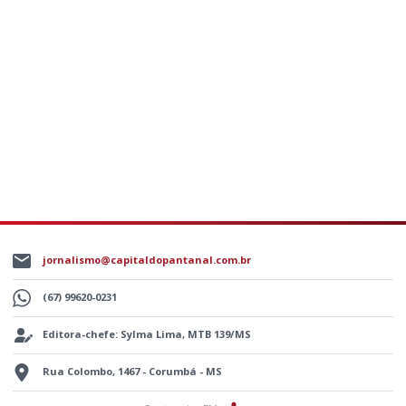
jornalismo@capitaldopantanal.com.br
(67) 99620-0231
Editora-chefe: Sylma Lima, MTB 139/MS
Rua Colombo, 1467 - Corumbá - MS