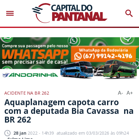
ACIDENTE NA BR 262
A-
A+
Aquaplanagem capota carro
com a deputada Bia Cavassa na
BR 262
28 jan
2022 - 14h39
atualizado em 03/03/2026 às 09h24