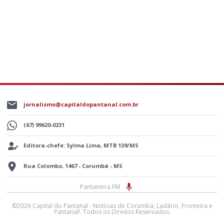
jornalismo@capitaldopantanal.com.br
(67) 99620-0231
Editora-chefe: Sylma Lima, MTB 139/MS
Rua Colombo, 1467 - Corumbá - MS
Pantaneira FM
©2026 Capital do Pantanal - Notícias de Corumbá, Ladário, Fronteira e
Pantanal!. Todos os Direitos Reservados.