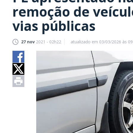
remoção de veícu
vias públicas
27 nov
2021 - 02h22
atualizado em 03/03/2026 às 0