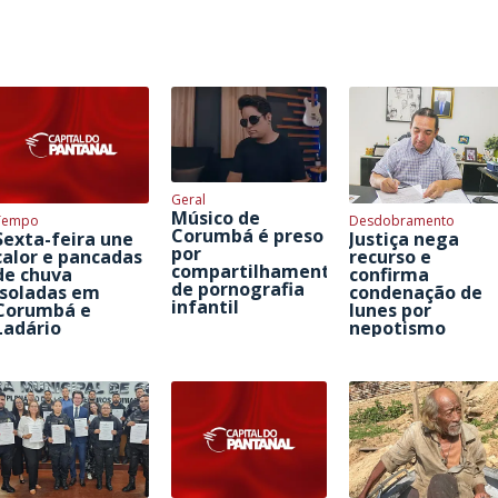
Geral
Músico de
Tempo
Desdobramento
Corumbá é preso
Sexta-feira une
Justiça nega
por
calor e pancadas
recurso e
compartilhamento
de chuva
confirma
de pornografia
isoladas em
condenação de
infantil
Corumbá e
Iunes por
Ladário
nepotismo