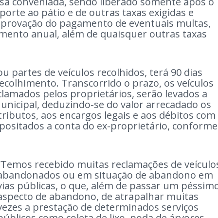
sa conveniada, sendo liberado somente após o
rte ao pátio e de outras taxas exigidas e
provação do pagamento de eventuais multas,
iamento anual, além de quaisquer outras taxas
.
ou partes de veículos recolhidos, terá 90 dias
 recolhimento. Transcorrido o prazo, os veículos
lamados pelos proprietários, serão levados a
Municipal, deduzindo-se do valor arrecadado os
tributos, aos encargos legais e aos débitos com
epositados a conta do ex-proprietário, conforme
“Temos recebido muitas reclamações de veículo
abandonados ou em situação de abandono em
vias públicas, o que, além de passar um péssim
aspecto de abandono, de atrapalhar muitas
vezes a prestação de determinados serviços
públicos como coleta de lixo, poda de árvores,