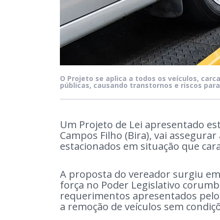
O Projeto se aplica a todos os veículos, car
públicas, causando transtornos e riscos para
Um Projeto de Lei apresentado es
Campos Filho (Bira), vai assegura
estacionados em situação que car
A proposta do vereador surgiu 
força no Poder Legislativo corumb
requerimentos apresentados pelo v
a remoção de veículos sem condiçõe