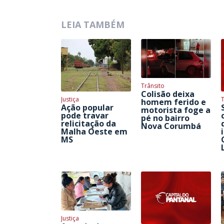
LEIA TAMBÉM
Trânsito
Colisão deixa
Justiça
homem ferido e
Ação popular
motorista foge a
pode travar
pé no bairro
relicitação da
Nova Corumbá
Malha Oeste em
MS
Justiça