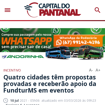
INCENTIVO
A-
A+
Quatro cidades têm propostas
provadas e receberão apoio da
FundturMS em eventos
10 jul
2021 - 05h06
atualizado em 03/03/2026 às 09h23