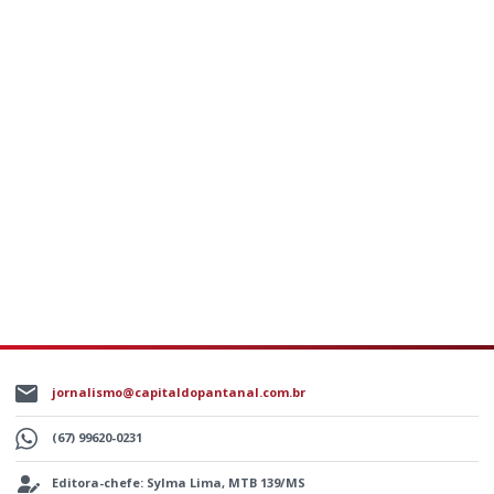
jornalismo@capitaldopantanal.com.br
(67) 99620-0231
Editora-chefe: Sylma Lima, MTB 139/MS