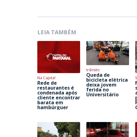
LEIA TAMBÉM
trânsito
Queda de
Na Capital
S
bicicleta elétrica
Rede de
deixa jovem
restaurantes é
ferida no
condenada após
Universitário
cliente encontrar
barata em
hambúrguer