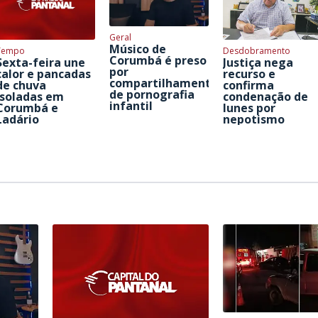
Geral
Músico de
Tempo
Desdobramento
Corumbá é preso
Sexta-feira une
Justiça nega
por
calor e pancadas
recurso e
compartilhamento
de chuva
confirma
de pornografia
isoladas em
condenação de
infantil
Corumbá e
Iunes por
Ladário
nepotismo