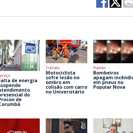
Trânsito
Plantão
Motociclista
Bombeiros
erviço
sofre lesão no
apagam incêndi
Falta de energia
ombro em
em pneus no
suspende
colisão com carro
Popular Nova
atendimento
no Universitário
presencial do
Procon de
Corumbá