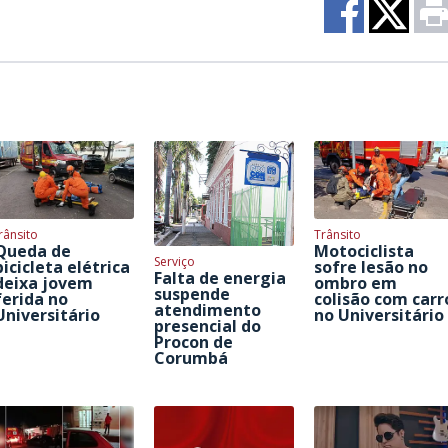
rânsito
Trânsito
Queda de
Motociclista
Serviço
bicicleta elétrica
sofre lesão no
Falta de energia
deixa jovem
ombro em
suspende
ferida no
colisão com carr
atendimento
Universitário
no Universitário
presencial do
Procon de
Corumbá