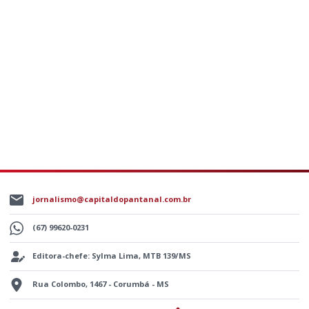
jornalismo@capitaldopantanal.com.br
(67) 99620-0231
Editora-chefe: Sylma Lima, MTB 139/MS
Rua Colombo, 1467 - Corumbá - MS