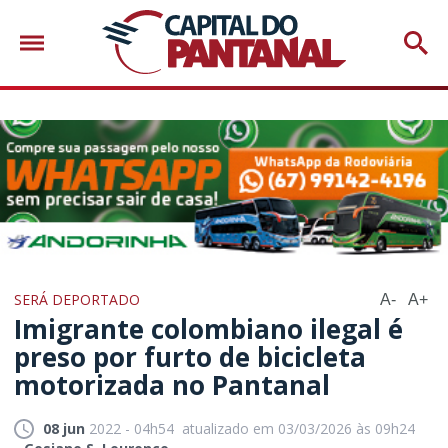
SERÁ DEPORTADO
A-
A+
Imigrante colombiano ilegal é
preso por furto de bicicleta
motorizada no Pantanal
08 jun
2022 - 04h54
atualizado em 03/03/2026 às 09h24