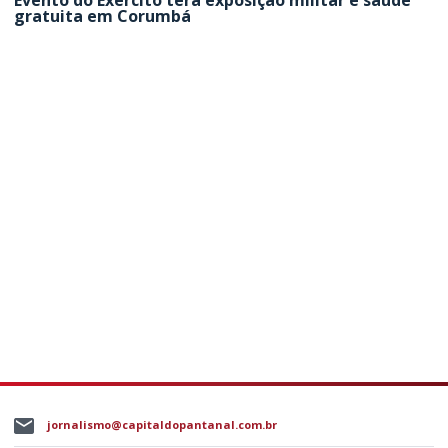
Evento do Exército terá exposição militar e saúde
gratuita em Corumbá
jornalismo@capitaldopantanal.com.br