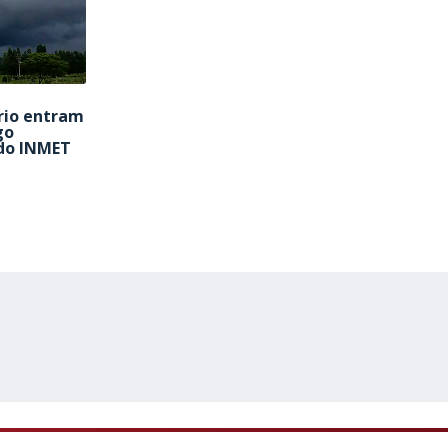
rio entram
go
do INMET