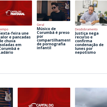
Geral
Músico de
Tempo
Desdobramento
Corumbá é preso
Sexta-feira une
Justiça nega
por
calor e pancadas
recurso e
compartilhamento
de chuva
confirma
de pornografia
isoladas em
condenação de
infantil
Corumbá e
Iunes por
Ladário
nepotismo