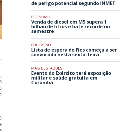
de perigo potencial segundo INMET
ECONOMIA
Venda de diesel em MS supera 1
bilhão de litros e bate recorde no
semestre
EDUCAÇÃO
Lista de espera do Fies começa a ser
convocada nesta sexta-feira
MAIS DESTAQUES
Evento do Exército terá exposição
,
militar e saúde gratuita em
a
Corumbá
o
o
o
a
e