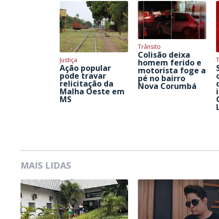
Trânsito
Colisão deixa
Justiça
homem ferido e
Ação popular
motorista foge a
pode travar
pé no bairro
relicitação da
Nova Corumbá
Malha Oeste em
MS
MAIS LIDAS