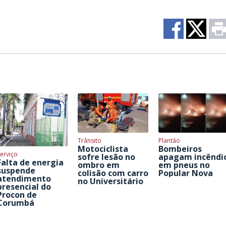
Trânsito
Plantão
Motociclista
Bombeiros
erviço
sofre lesão no
apagam incêndi
Falta de energia
ombro em
em pneus no
suspende
colisão com carro
Popular Nova
atendimento
no Universitário
presencial do
Procon de
Corumbá