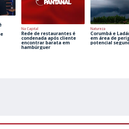
é
Na Capital
Natureza
Rede de restaurantes é
Corumbá e Ladá
de
condenada após cliente
em área de peri
encontrar barata em
potencial segun
hambúrguer