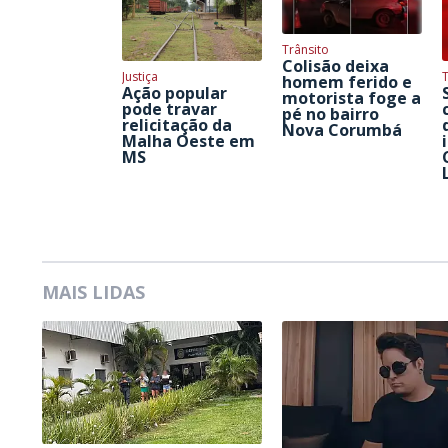
Trânsito
Colisão deixa
Justiça
homem ferido e
Ação popular
motorista foge a
pode travar
pé no bairro
relicitação da
Nova Corumbá
Malha Oeste em
MS
MAIS LIDAS