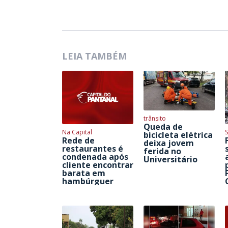
LEIA TAMBÉM
trânsito
Queda de
Na Capital
S
bicicleta elétrica
Rede de
deixa jovem
restaurantes é
ferida no
condenada após
Universitário
cliente encontrar
barata em
hambúrguer