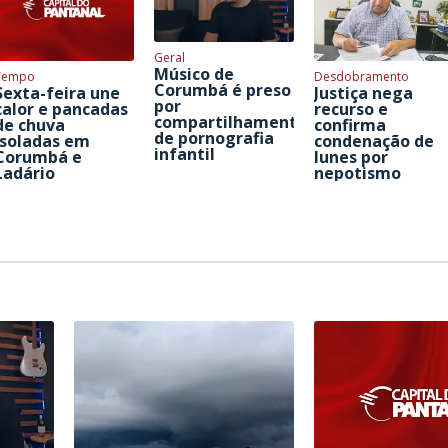
Geral
Músico de
Tempo
Desdobramento
Corumbá é preso
Sexta-feira une
Justiça nega
por
calor e pancadas
recurso e
compartilhamento
de chuva
confirma
de pornografia
isoladas em
condenação de
infantil
Corumbá e
Iunes por
Ladário
nepotismo