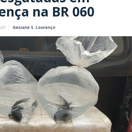
cença na BR 060
h25
Gesiane S. Lourenço