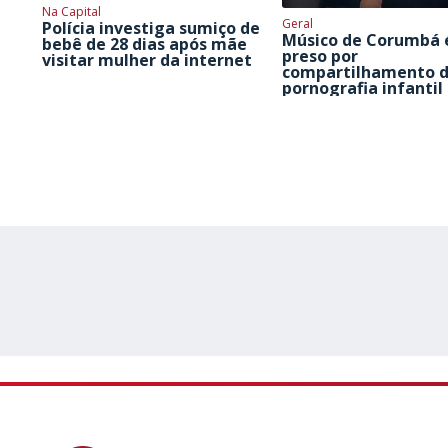
Na Capital
Geral
Polícia investiga sumiço de
Músico de Corumbá 
bebê de 28 dias após mãe
preso por
visitar mulher da internet
compartilhamento 
pornografia infantil