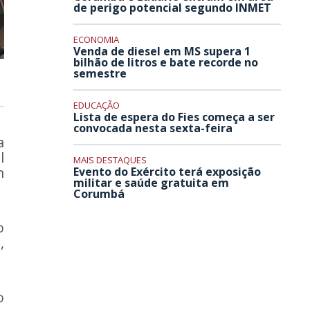
de perigo potencial segundo INMET
ECONOMIA
Venda de diesel em MS supera 1
bilhão de litros e bate recorde no
semestre
EDUCAÇÃO
Lista de espera do Fies começa a ser
convocada nesta sexta-feira
a
l
MAIS DESTAQUES
m
Evento do Exército terá exposição
militar e saúde gratuita em
Corumbá
o
,
o