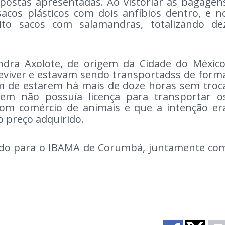
postas apresentadas. Ao vistoriar as bagagen
acos plásticos com dois anfíbios dentro, e n
ito sacos com salamandras, totalizando de
ndra Axolote, de origem da Cidade do México
eviver e estavam sendo transportadss de form
ém de estarem há mais de doze horas sem troc
em não possuía licença para transportar o
 com comércio de animais e que a intenção er
do preço adquirido.
do para o IBAMA de Corumbá, juntamente co