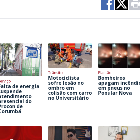
Trânsito
Plantão
Motociclista
Bombeiros
erviço
sofre lesão no
apagam incêndi
Falta de energia
ombro em
em pneus no
suspende
colisão com carro
Popular Nova
atendimento
no Universitário
presencial do
Procon de
Corumbá