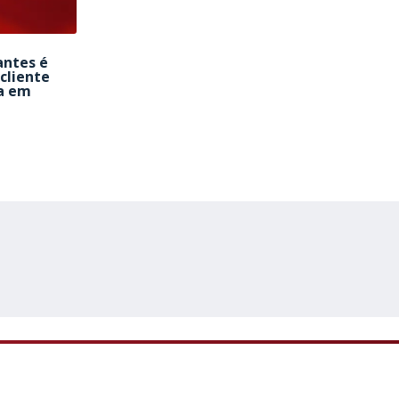
antes é
cliente
a em