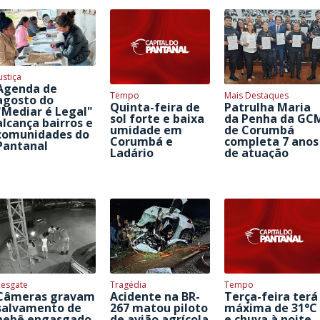
ustiça
Agenda de
Tempo
Mais Destaques
agosto do
Quinta-feira de
Patrulha Maria
"Mediar é Legal"
sol forte e baixa
da Penha da GC
alcança bairros e
umidade em
de Corumbá
comunidades do
Corumbá e
completa 7 anos
Pantanal
Ladário
de atuação
Resgate
Tragédia
Tempo
Câmeras gravam
Acidente na BR-
Terça-feira terá
salvamento de
267 matou piloto
máxima de 31°C
bebê engasgado
de avião agrícola
e chuva à noite