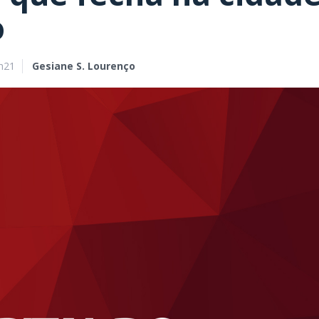
o
h21
Gesiane S. Lourenço