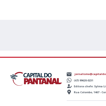
jornalismo@capitaldo
(67) 99620-0231
Editora-chefe: Sylma 
Rua Colombo, 1467 - C