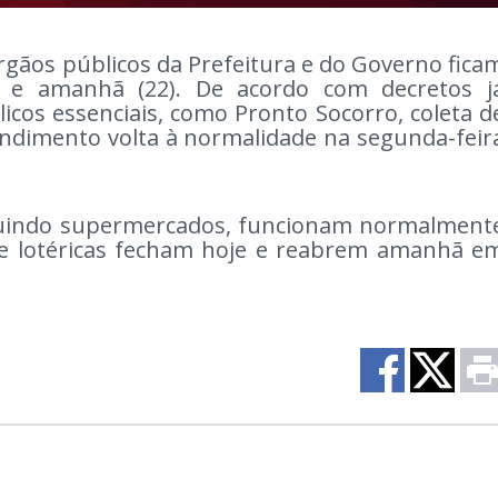
órgãos públicos da Prefeitura e do Governo fica
1) e amanhã (22). De acordo com decretos j
icos essenciais, como Pronto Socorro, coleta d
endimento volta à normalidade na segunda-feir
ncluindo supermercados, funcionam normalment
s e lotéricas fecham hoje e reabrem amanhã e