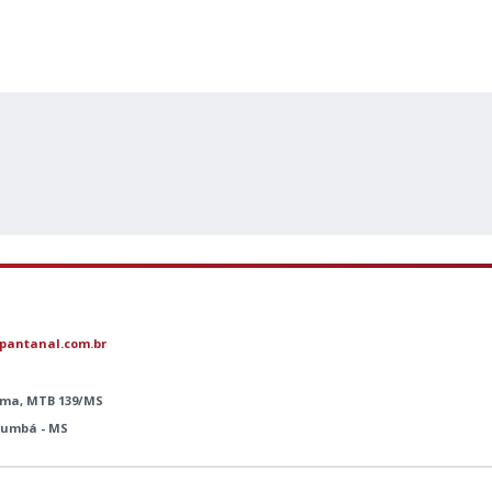
pantanal.com.br
Lima, MTB 139/MS
orumbá - MS