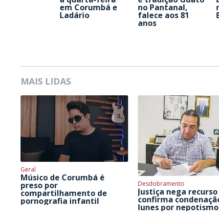
em Corumbá e
no Pantanal,
Ladário
falece aos 81
anos
MAIS LIDAS
Geral
Músico de Corumbá é
Desdobramento
preso por
Justiça nega recurso
compartilhamento de
confirma condenaçã
pornografia infantil
Iunes por nepotismo