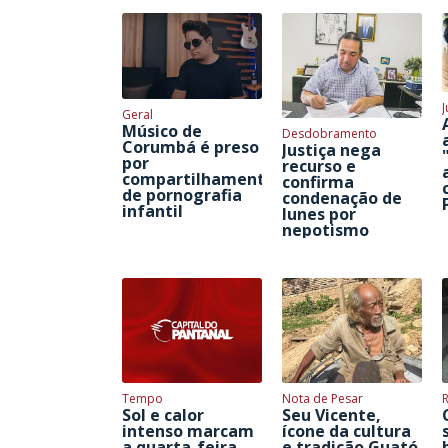
J
Geral
Músico de
Desdobramento
Corumbá é preso
Justiça nega
por
recurso e
compartilhamento
confirma
de pornografia
condenação de
infantil
Iunes por
nepotismo
Tempo
Nota de Pesar
Sol e calor
Seu Vicente,
intenso marcam
ícone da cultura
a quarta-feira
e tradição Guató