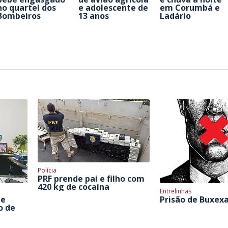
no quartel dos
e adolescente de
em Corumbá e
Bombeiros
13 anos
Ladário
Polícia
PRF prende pai e filho com
420 kg de cocaína
Entrelinhas
 e
Prisão de Buxex
o de