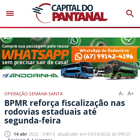
OPERAÇÃO SEMANA SANTA
A-
A+
BPMR reforça fiscalização nas
rodovias estaduais até
segunda-feira
14 abr
2022 - 04h13
atualizado em 03/03/2026 às 09h23