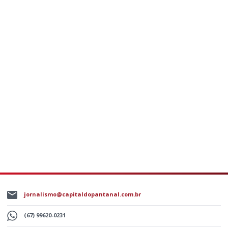
jornalismo@capitaldopantanal.com.br
(67) 99620-0231