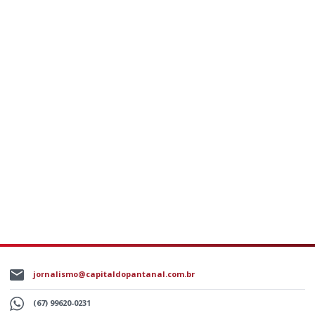
jornalismo@capitaldopantanal.com.br
(67) 99620-0231